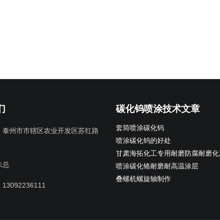
们
碳化钨喷涂技术文章
套筒喷涂碳化钨
：
泰州市市辖区农业开发区苏红路
喷涂碳化钨的好处
甘肃海拓化工专用耐磨防腐耐磨化
朱总
喷涂碳化铬耐磨耐高温涂层
叠螺机螺旋轴制作
：
13092236111