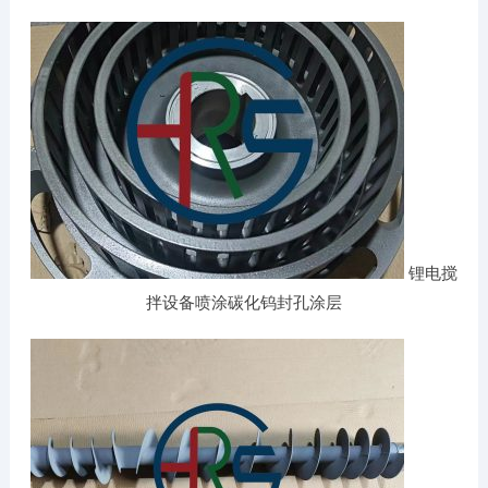
锂电搅
拌设备喷涂碳化钨封孔涂层