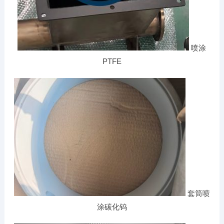
喷涂
PTFE
套筒喷
涂碳化钨