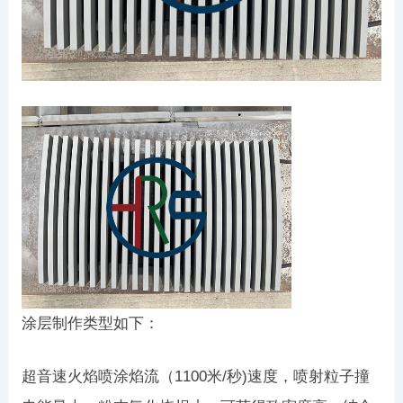
涂层制作类型如下：
超音速火焰喷涂焰流（1100米/秒)速度，喷射粒子撞